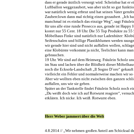
dass er gerade ärztlich versorgt wird. Scheinbar hat er
Luftballon weggezaubert, was aber nicht so gut funktio
war natürlich wenig erfreut und hat seinen Vater geruf
Zauberclown dann mal richtig einen gezaubert. „Ich ha
manchmal ist es einfach das einzige Weg“, sagt Fräulei
für uns alle eine runde Prosecco aus, gerade ist Happy
kostet nur 55 Cent. 18 Uhr. Die 55 Top Produkte zu 55
Möbelhaus Finke sind natürlich nur Ladenhüter: Klobü
Seifenschalen und billige Plastikblumen werden rausg
wir gerade hier sind und nicht auffallen wollen, schlag
eine Klobürste verkommt ja nicht, Teelichter kann ma
gebrauchen.
19 Uhr. Wir sind auf dem Heimweg. Fräulein Scholz und
im Stau und lachen über die Blödheit dieser Möbelhau
noch die Ecksofa-Landschaft „Il Sogno D´oro“ gekauft
vielleicht ein Fehler und normalerweise machen wir so 
Aber wir wollten eben nicht zwischen den ganzen sch
auffallen, uns wie sie geben.
Später an der Tankstelle findet Fräulein Scholz noch e
„Du weißt doch wie ich auf Rotwurst reagiere“, versucht
erklären. Ich nicke. Ich weiß. Rotwurst eben.
Herr Weber jammert über die Welt
4.8.2014 // „Wir nehmen großen Anteil am Schicksal d