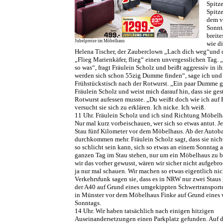
Spitz
Spitz
dem v
Sonnt
breit
Jubelpreise im Möbelhaus
wie d
Helena Tischer, der Zauberclown „Lach dich weg“und 
„Flieg Marienkäfer, flieg“ einen unvergesslichen Tag.
so was“, fragt Fräulein Scholz und beißt aggressiv in i
werden sich schon 55zig Dumme finden“, sage ich und
Frühstückstisch nach der Rotwurst. „Ein paar Dumme gi
Fräulein Scholz und weist mich darauf hin, dass sie ges
Rotwurst aufessen musste. „Du weißt doch wie ich auf 
versucht sie sich zu erklären. Ich nicke. Ich weiß.
11 Uhr. Fräulein Scholz und ich sind Richtung Möbelh
Nur mal kurz vorbeischauen, wer sich so etwas antut. Je
Stau fünf Kilometer vor dem Möbelhaus. Ab der Autoba
durchkommen mehr. Fräulein Scholz sagt, dass sie nich
so schlicht sein kann, sich so etwas an einem Sonntag 
ganzen Tag im Stau stehen, nur um ein Möbelhaus zu 
wir das vorher gewusst, wären wir sicher nicht aufgebr
ja nur mal schauen. Wir machen so etwas eigentlich nic
Verkehrsfunk sagen sie, dass es in NRW nur zwei Staus g
der A40 auf Grund eines umgekippten Schwertransporte
in Münster vor dem Möbelhaus Finke auf Grund eines 
Sonntags.
14 Uhr. Wir haben tatsächlich nach einigen hitzigen
Auseinandersetzungen einen Parkplatz gefunden. Auf 