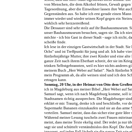
von Menschen, die dem Alkohol frönen, Gewalt gegen T
Tagesordnung, aber die Einwohner lassen ihre Wut auc
Gegenständen aus. So habe ich erst gerade einen Mann 
immer wieder und wieder seinen Kopf gegen ein Steinw
wirklich sehr herzzerreißend.
Die Dessauer sind sehr stolz auf ihr Bauhausmuseum. 
unser Bauhausmuseum besuchen, sagen sie. Da ich nie
möchte - ich bin Gast in dieser Stadt - sage ich nicht, 
scheiße finde.
Ich lese in der einzigen Gastwirtschaft in der Stadt. Si
Ochs“ und ist Treffpunkt für jung und alt. Ich habe vie
fünfzehnjährige Mutter, ihre zwei Kinder und eine alte 
ganze Zeit nach ihrem Eberhart schreit, der sie im Krieg
trinken Selbstgebrannten, weil es hier nichts anderes gi
meinem Buch „Herr Weber auf Safari“. Nach fünfzehn 
mein Programm ab, da alle weinen sind und ich den Sc
ertragen kann.
Sonntag, 20 Uhr, in der Heimat von Otto dem Großen
ich in Magdeburg aus meiner Bibel „Herr Weber auf Saf
Samuel sagt, wenn ich nach Magdeburg komme, soll ich
Stadtnamen richtig aussprechen. Die Magdeburger sind 
erklärt er mir. Traurig, denke ich und beschließe, vor 
Supermarkt Bananen einzukaufen und sie an das arme 
verteilen. Samuel meint, dass das sicher eine gute Idee s
Während meiner Lesung tuscheln zwei Frauen miteinan
meint, dass meine Texte ekelig sind. Der redet ja nur üb
sagt sie und schüttelt verständnislos den Kopf. Die Ande
ignorant, auf jeden Fall lächelt sie die ganze Zeit wie e