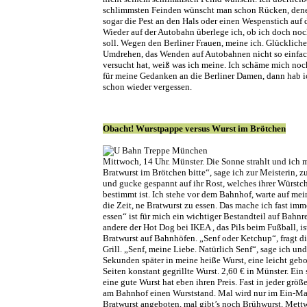
schlimmsten Feinden wünscht man schon Rücken, den
sogar die Pest an den Hals oder einen Wespenstich auf d
Wieder auf der Autobahn überlege ich, ob ich doch n
soll. Wegen den Berliner Frauen, meine ich. Glückliche
Umdrehen, das Wenden auf Autobahnen nicht so einfac
versucht hat, weiß was ich meine. Ich schäme mich noc
für meine Gedanken an die Berliner Damen, dann hab ic
schon wieder vergessen.
Obacht! Wurstpappe versus Wurst im Brötchen
Mittwoch, 14 Uhr. Münster. Die Sonne strahlt und ich mi
Bratwurst im Brötchen bitte“, sage ich zur Meisterin, 
und gucke gespannt auf ihr Rost, welches ihrer Würstc
bestimmt ist. Ich stehe vor dem Bahnhof, warte auf me
die Zeit, ne Bratwurst zu essen. Das mache ich fast imm
essen“ ist für mich ein wichtiger Bestandteil auf Bahnr
andere der Hot Dog bei IKEA , das Pils beim Fußball, is
Bratwurst auf Bahnhöfen. „Senf oder Ketchup“, fragt d
Grill. „Senf, meine Liebe. Natürlich Senf“, sage ich und
Sekunden später in meine heiße Wurst, eine leicht geb
Seiten konstant gegrillte Wurst. 2,60 € in Münster. Ein s
eine gute Wurst hat eben ihren Preis. Fast in jeder größe
am Bahnhof einen Wurststand. Mal wird nur im Ein-Ma
Bratwurst angeboten, mal gibt’s noch Brühwurst, Mettw