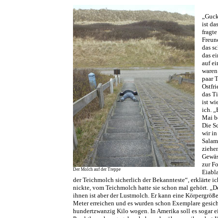
„Guck
ist da
fragte
Freun
das s
das ei
auf ei
waren
paar 
Ostfri
das Ti
ist wi
ich. „
Mai b
Die S
wir i
Salam
ziehe
Gewäs
zur F
Der Molch auf der Treppe
Eiabla
der Teichmolch sicherlich der Bekannteste“, erklärte ic
nickte, vom Teichmolch hatte sie schon mal gehört. „D
ihnen ist aber der Lustmolch. Er kann eine Körpergröß
Meter erreichen und es wurden schon Exemplare gesicht
hundertzwanzig Kilo wogen. In Amerika soll es sogar e