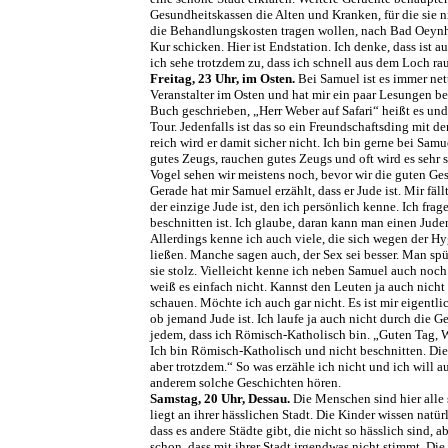
Gesundheitskassen die Alten und Kranken, für die sie n
die Behandlungskosten tragen wollen, nach Bad Oeynh
Kur schicken. Hier ist Endstation. Ich denke, dass ist a
ich sehe trotzdem zu, dass ich schnell aus dem Loch r
Freitag, 23 Uhr, im Osten.
Bei Samuel ist es immer nett
Veranstalter im Osten und hat mir ein paar Lesungen be
Buch geschrieben, „Herr Weber auf Safari“ heißt es und
Tour. Jedenfalls ist das so ein Freundschaftsding mit d
reich wird er damit sicher nicht. Ich bin gerne bei Samu
gutes Zeugs, rauchen gutes Zeugs und oft wird es sehr 
Vogel sehen wir meistens noch, bevor wir die guten Ge
Gerade hat mir Samuel erzählt, dass er Jude ist. Mir fäll
der einzige Jude ist, den ich persönlich kenne. Ich frag
beschnitten ist. Ich glaube, daran kann man einen Jude
Allerdings kenne ich auch viele, die sich wegen der H
ließen. Manche sagen auch, der Sex sei besser. Man spü
sie stolz. Vielleicht kenne ich neben Samuel auch noc
weiß es einfach nicht. Kannst den Leuten ja auch nicht
schauen. Möchte ich auch gar nicht. Es ist mir eigentli
ob jemand Jude ist. Ich laufe ja auch nicht durch die 
jedem, dass ich Römisch-Katholisch bin. „Guten Tag,
Ich bin Römisch-Katholisch und nicht beschnitten. Di
aber trotzdem.“ So was erzähle ich nicht und ich will 
anderem solche Geschichten hören.
Samstag, 20 Uhr, Dessau.
Die Menschen sind hier alle s
liegt an ihrer hässlichen Stadt. Die Kinder wissen natür
dass es andere Städte gibt, die nicht so hässlich sind, a
schon, dass mit ihrer Stadt irgendwas nicht stimmt. Die