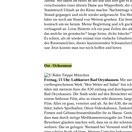
Abend. Wir saßen im Hotel an der Bar und hier gab es 
verschwinden einer älteren Dame aus Wipperfürth, die 
Stammtisch Urlaub an der Küste machte. Nachmittags w
Strand gegangen und nicht wieder aufgetaucht. Ein Hot
hätte sie noch am Strand von Weitem gesehen. Ein fre
komisch um sie herum. Meine Begleitung und ich guc
vielsagend an. Leise flüsterte ich ein paar Zeilen des a
das molche im gesträuche? lange beine, dicke bäuche!
Es schien, als ob wieder einmal eine einfache Urlauber
des Riesenmolches, dieses faszinierenden Schwanzlurch
war. Jetzt konnte man nur noch hoffen und beten.
Ost - Ochsentour
Freitag, 15 Uhr. Luftkurort Bad Oeynhausen.
Mit me
vielbesprochenem Werk "Herr Weber auf Safari" bin ich 
fahre mit meinem Auto die A30 entlang und durchquere
Bad Oeynhausen. Die Stadt wirkt auf den Betrachter wi
einem Arthouse Film, also so einem sehr düsteren, lan
Film. Alles ist grau, verrottet und alt. An der A30, die 
führt, haben Spielhallen, Orion-Videokabinen, Tankste
Firmen und Gebrauchtwarenhändler ihr zu Hause. Gerü
dass man durch stetige Medikamentenzugabe ins Trink
Bewohner glauben machen will, dass sie in der schönste
wohnen. Das ist gelogen. Niemand bei Verstand wird 
eine schöne Stadt erklären. Weitere Gerüchte behaupten