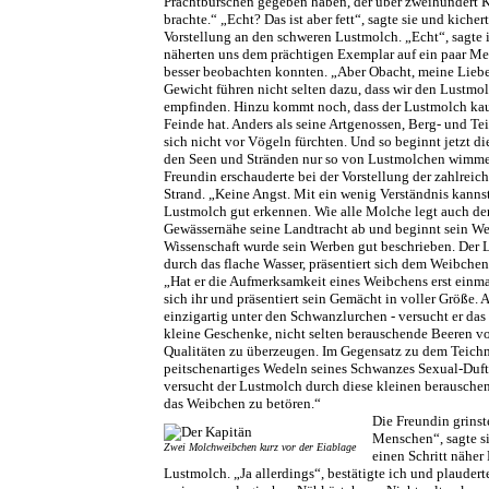
Prachtburschen gegeben haben, der über zweihundert K
brachte.“ „Echt? Das ist aber fett“, sagte sie und kicher
Vorstellung an den schweren Lustmolch. „Echt“, sagte 
näherten uns dem prächtigen Exemplar auf ein paar Met
besser beobachten konnten. „Aber Obacht, meine Lieb
Gewicht führen nicht selten dazu, dass wir den Lustmo
empfinden. Hinzu kommt noch, dass der Lustmolch ka
Feinde hat. Anders als seine Artgenossen, Berg- und Te
sich nicht vor Vögeln fürchten. Und so beginnt jetzt di
den Seen und Stränden nur so von Lustmolchen wimmel
Freundin erschauderte bei der Vorstellung der zahlrei
Strand. „Keine Angst. Mit ein wenig Verständnis kanns
Lustmolch gut erkennen. Wie alle Molche legt auch de
Gewässernähe seine Landtracht ab und beginnt sein We
Wissenschaft wurde sein Werben gut beschrieben. Der 
durch das flache Wasser, präsentiert sich dem Weibchen“,
„Hat er die Aufmerksamkeit eines Weibchens erst einmal
sich ihr und präsentiert sein Gemächt in voller Größe. A
einzigartig unter den Schwanzlurchen - versucht er da
kleine Geschenke, nicht selten berauschende Beeren v
Qualitäten zu überzeugen. Im Gegensatz zu dem Teich
peitschenartiges Wedeln seines Schwanzes Sexual-Dufts
versucht der Lustmolch durch diese kleinen berausche
das Weibchen zu betören.“
Die Freundin grinst
Menschen“, sagte s
Zwei Molchweibchen kurz vor der Eiablage
einen Schritt näher
Lustmolch. „Ja allerdings“, bestätigte ich und plaudert