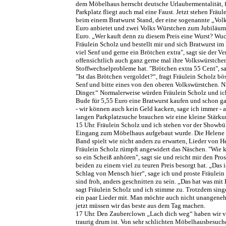
dem Möbelhaus herrscht deutsche Urlaubermentalität, 
Parkplatz fliegt auch mal eine Faust. Jetzt stehen Fräu
beim einem Bratwurst Stand, der eine sogenannte „Volk
Euro anbietet und zwei Volks Würstchen zum Jubiläum
Euro. „Wer kauft denn zu diesem Preis eine Wurst? Wuch
Fräulein Scholz und bestellt mir und sich Bratwurst im
viel Senf und gerne ein Brötchen extra", sagt sie der Ve
offensichtlich auch ganz gerne mal ihre Volkswürstche
Stoffwechselprobleme hat. "Brötchen extra 55 Cent", sa
"Ist das Brötchen vergoldet?“, fragt Fräulein Scholz bö
Senf und bitte eines von den oberen Volkswürstchen. N
Dinger.“ Normalerweise würden Fräulein Scholz und ich
Bude für 5,55 Euro eine Bratwurst kaufen und schon ga
- wir können auch kein Geld kacken, sage ich immer - a
langen Parkplatzsuche brauchen wir eine kleine Stärku
15 Uhr. Fräulein Scholz und ich stehen vor der Showbü
Eingang zum Möbelhaus aufgebaut wurde. Die Helene 
Band spielt wie nicht anders zu erwarten, Lieder von He
Fräulein Scholz rümpft angewidert das Näschen. "Wie 
so ein Scheiß anhören", sagt sie und reicht mir den Pro
beiden zu einem viel zu teuren Preis besorgt hat. „Das is
Schlag von Mensch hier“, sage ich und proste Fräulein
sind froh, anders geschnitten zu sein. „Das hat was mit
sagt Fräulein Scholz und ich stimme zu. Trotzdem sing
ein paar Lieder mit. Man möchte auch nicht unangene
jetzt müssen wir das beste aus dem Tag machen.
17 Uhr. Den Zauberclown „Lach dich weg“ haben wir ve
traurig drum ist. Von sehr schlichten Möbelhausbesuche