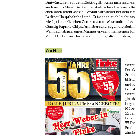
Bratwürstchen auf dem Elektrogrill. Kann man machen
auch ins 25 Meter Becken der städtischen Badeanstalte
eben doch leicht asozial. Womit wir wieder bei dem B
Berliner Hauptbahnhof sind. Er ist eben auch leicht aso
wie 1,5 Liter Flaschen Zero Cola und Waschmittelfässe
Günstig Paprika Chips. Arm aber sexy, sagen die Berlin
Weihnachtsbaum eines Mannes erkennt man seinen Joh
Vater. Der Berliner hat scheinbar ein größes Problem, al
Von Finke
Sonnt
Drauß
Sturm,
blätte
und i
Frühs
Sonnt
„kauf
liegt 
Möbel
55 Ja
Finke.
55 Pro
Produ
zinsfr