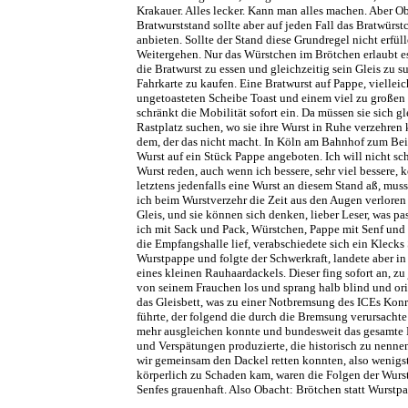
Krakauer. Alles lecker. Kann man alles machen. Aber Ob
Bratwurststand sollte aber auf jeden Fall das Bratwürs
anbieten. Sollte der Stand diese Grundregel nicht erfüll
Weitergehen. Nur das Würstchen im Brötchen erlaubt 
die Bratwurst zu essen und gleichzeitig sein Gleis zu s
Fahrkarte zu kaufen. Eine Bratwurst auf Pappe, vielleic
ungetoasteten Scheibe Toast und einem viel zu großen
schränkt die Mobilität sofort ein. Da müssen sie sich g
Rastplatz suchen, wo sie ihre Wurst in Ruhe verzehre
dem, der das nicht macht. In Köln am Bahnhof zum Beis
Wurst auf ein Stück Pappe angeboten. Ich will nicht sc
Wurst reden, auch wenn ich bessere, sehr viel bessere, k
letztens jedenfalls eine Wurst an diesem Stand aß, musst
ich beim Wurstverzehr die Zeit aus den Augen verloren 
Gleis, und sie können sich denken, lieber Leser, was pa
ich mit Sack und Pack, Würstchen, Pappe mit Senf und
die Empfangshalle lief, verabschiedete sich ein Klecks
Wurstpappe und folgte der Schwerkraft, landete aber i
eines kleinen Rauhaardackels. Dieser fing sofort an, zu j
von seinem Frauchen los und sprang halb blind und ori
das Gleisbett, was zu einer Notbremsung des ICEs Kon
führte, der folgend die durch die Bremsung verursacht
mehr ausgleichen konnte und bundesweit das gesamte 
und Verspätungen produzierte, die historisch zu nenne
wir gemeinsam den Dackel retten konnten, also wenig
körperlich zu Schaden kam, waren die Folgen der Wurs
Senfes grauenhaft. Also Obacht: Brötchen statt Wurstp