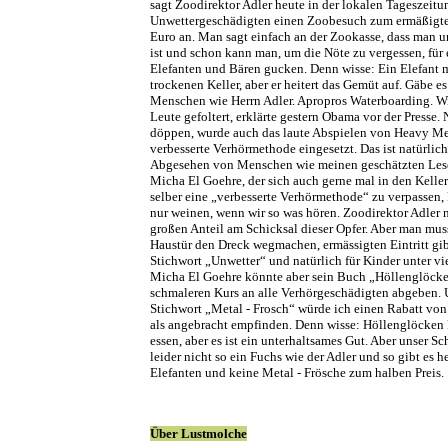
sagt Zoodirektor Adler heute in der lokalen Tageszeitu
Unwettergeschädigten einen Zoobesuch zum ermäßigte
Euro an. Man sagt einfach an der Zookasse, dass man 
ist und schon kann man, um die Nöte zu vergessen, für
Elefanten und Bären gucken. Denn wisse: Ein Elefant 
trockenen Keller, aber er heitert das Gemüt auf. Gäbe e
Menschen wie Herrn Adler. Apropros Waterboarding. Wi
Leute gefoltert, erklärte gestern Obama vor der Presse.
döppen, wurde auch das laute Abspielen von Heavy Me
verbesserte Verhörmethode eingesetzt. Das ist natürlich
Abgesehen von Menschen wie meinen geschätzten Le
Micha El Goehre, der sich auch gerne mal in den Keller
selber eine „verbesserte Verhörmethode“ zu verpassen,
nur weinen, wenn wir so was hören. Zoodirektor Adler 
großen Anteil am Schicksal dieser Opfer. Aber man mus
Haustür den Dreck wegmachen, ermässigten Eintritt gib
Stichwort „Unwetter“ und natürlich für Kinder unter vi
Micha El Goehre könnte aber sein Buch „Höllenglöcke
schmaleren Kurs an alle Verhörgeschädigten abgeben.
Stichwort „Metal - Frosch“ würde ich einen Rabatt von
als angebracht empfinden. Denn wisse: Höllenglöcken
essen, aber es ist ein unterhaltsames Gut. Aber unser Sc
leider nicht so ein Fuchs wie der Adler und so gibt es 
Elefanten und keine Metal - Frösche zum halben Preis.
Über Lustmolche