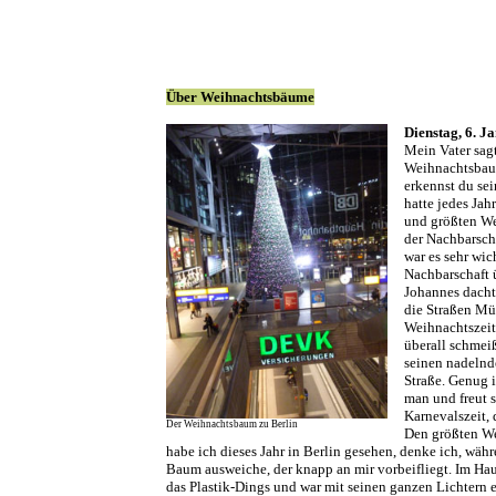
Über Weihnachtsbäume
Dienstag, 6. J
Mein Vater sag
Weihnachtsbau
erkennst du se
hatte jedes Jah
und größten W
der Nachbarsch
war es sehr wic
Nachbarschaft 
Johannes dachte
die Straßen Mün
Weihnachtszeit
überall schmei
seinen nadelnd
Straße. Genug i
man und freut s
Karnevalszeit, 
Der Weihnachtsbaum zu Berlin
Den größten W
habe ich dieses Jahr in Berlin gesehen, denke ich, wäh
Baum ausweiche, der knapp an mir vorbeifliegt. Im Ha
das Plastik-Dings und war mit seinen ganzen Lichtern 