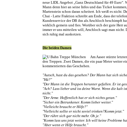
neue LIDL Angebot „Ganz Deutschland für 49 Euro“. Wi
Mann denn hier an seine Infos und das Ticket kommen
Martenstein schon daran scheitert. Ich weiß es nicht. D
Chai - Latte Fraktion schreibt am Ende, dass der telefo
Kundenservice der DB ihn als Arschloch beschimpft hat.
wirklich gemein und fies. Worüber sich der gute Herr a
immer er uns mitteilen will, Arschloch sagt man nicht
sich ruhig mal auskotzen.
Die beiden Damen
Am Aasee stürzte letzte
den Treppen. Zwei Damen, die ein paar Meter weiter ei
kommentierten das Geschehen.
"Autsch, hast du das gesehen? Der Mann hat sich siche
"Hä?"
"Der Mann ist die Treppen herunter gefallen. Er ist ge
"Ach? Lass lieber und iss deine Wurst. Wenn die kalt is
nicht."
"Der Arme. Hoffentlich hat er sich nichts getan."
"Sicher ein Betrunkener. Komm lieber weiter."
"Vielleicht braucht er Hilfe?"
"Vielleicht sollte er nicht soviel trinken?Komm jetzt."
"Der rührt sich gar nicht mehr. Oh je."
"Komm lass uns jetzt weiter. Ich will keine Probleme h
"Aber wenn er Hilfe braucht."