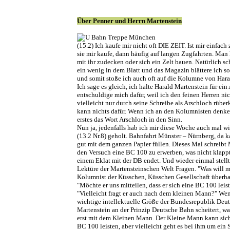
Über Penner und Herrn Martenstein
(15.2) Ich kaufe mir nicht oft DIE ZEIT. Ist mir einfach
sie mir kaufe, dann häufig auf langen Zugfahrten. Man 
mit ihr zudecken oder sich ein Zelt bauen. Natürlich s
ein wenig in dem Blatt und das Magazin blättere ich s
und somit stoße ich auch oft auf die Kolumne von Hara
Ich sage es gleich, ich halte Harald Martenstein für ein
entschuldige mich dafür, weil ich den feinen Herren ni
vielleicht nur durch seine Schreibe als Arschloch rübe
kann nichts dafür. Wenn ich an den Kolumnisten denke
erstes das Wort Arschloch in den Sinn.
Nun ja, jedenfalls hab ich mir diese Woche auch mal w
(13.2 Nr.8) geholt. Bahnfahrt Münster – Nürnberg, da 
gut mit dem ganzen Papier füllen. Dieses Mal schreibt 
den Versuch eine BC 100 zu erwerben, was nicht klappt
einem Eklat mit der DB endet. Und wieder einmal stell
Lektüre der Martensteinschen Welt Fragen. "Was will mi
Kolumnist der Küsschen, Küsschen Gesellschaft überh
"Möchte er uns mitteilen, dass er sich eine BC 100 leis
"Vielleicht fragt er auch nach dem kleinen Mann?" Wen
wichtige intellektuelle Größe der Bundesrepublik Deu
Martenstein an der Prinzip Deutsche Bahn scheitert, w
erst mit dem Kleinen Mann. Der Kleine Mann kann sich
BC 100 leisten, aber vielleicht geht es bei ihm um ein 