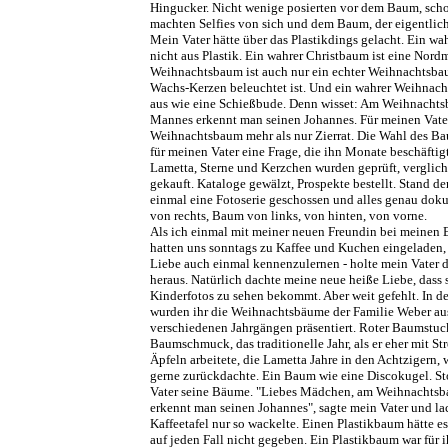
Hingucker. Nicht wenige posierten vor dem Baum, scho
machten Selfies von sich und dem Baum, der eigentlich
Mein Vater hätte über das Plastikdings gelacht. Ein wa
nicht aus Plastik. Ein wahrer Christbaum ist eine Nor
Weihnachtsbaum ist auch nur ein echter Weihnachtsba
Wachs-Kerzen beleuchtet ist. Und ein wahrer Weihnach
aus wie eine Schießbude. Denn wisset: Am Weihnachts
Mannes erkennt man seinen Johannes. Für meinen Vate
Weihnachtsbaum mehr als nur Zierrat. Die Wahl des 
für meinen Vater eine Frage, die ihn Monate beschäftig
Lametta, Sterne und Kerzchen wurden geprüft, vergliche
gekauft. Kataloge gewälzt, Prospekte bestellt. Stand d
einmal eine Fotoserie geschossen und alles genau dok
von rechts, Baum von links, von hinten, von vorne.
Als ich einmal mit meiner neuen Freundin bei meinen El
hatten uns sonntags zu Kaffee und Kuchen eingeladen
Liebe auch einmal kennenzulernen - holte mein Vater 
heraus. Natürlich dachte meine neue heiße Liebe, dass s
Kinderfotos zu sehen bekommt. Aber weit gefehlt. In d
wurden ihr die Weihnachtsbäume der Familie Weber au
verschiedenen Jahrgängen präsentiert. Roter Baumstuc
Baumschmuck, das traditionelle Jahr, als er eher mit S
Äpfeln arbeitete, die Lametta Jahre in den Achtzigern, 
gerne zurückdachte. Ein Baum wie eine Discokugel. St
Vater seine Bäume. "Liebes Mädchen, am Weihnachts
erkennt man seinen Johannes", sagte mein Vater und lac
Kaffeetafel nur so wackelte. Einen Plastikbaum hätte es
auf jeden Fall nicht gegeben. Ein Plastikbaum war für 