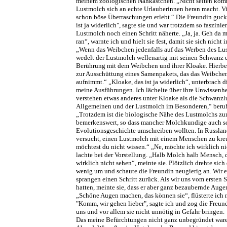
meinem zoologischen Nähkästchen. „Nicht selten kommt
Lustmolch sich an echte Urlauberinnen heran macht. Vi
schon böse Überraschungen erlebt.“ Die Freundin guck
ist ja widerlich", sagte sie und war trotzdem so faszinier
Lustmolch noch einen Schritt näherte. „Ja, ja. Geh da 
ran“, warnte ich und hielt sie fest, damit sie sich nicht 
„Wenn das Weibchen jedenfalls auf das Werben des Lu
wedelt der Lustmolch wellenartig mit seinen Schwanz 
Berührung mit dem Weibchen und ihrer Kloake. Hierb
zur Ausschüttung eines Samenpakets, das das Weibchen
aufnimmt.“ „Kloake, das ist ja widerlich“, unterbrach 
meine Ausführungen. Ich lächelte über ihre Unwissenh
verstehen etwas anderes unter Kloake als die Schwanzl
Allgemeinen und der Lustmolch im Besonderen,“ beruhi
„Trotzdem ist die biologische Nähe des Lustmolchs 
bemerkenswert, so dass mancher Molchkundige auch s
Evolutionsgeschichte umschreiben wollten. In Russlan
versucht, einen Lustmolch mit einem Menschen zu kre
möchtest du nicht wissen.“ „Ne, möchte ich wirklich ni
lachte bei der Vorstellung. „Halb Molch halb Mensch, d
wirklich nicht sehen“, meinte sie. Plötzlich drehte sic
wenig um und schaute die Freundin neugierig an. Wir 
sprangen einen Schritt zurück. Als wir uns vom ersten 
hatten, meinte sie, dass er aber ganz bezaubernde Augen
„Schöne Augen machen, das können sie“, flüsterte ich 
"Komm, wir gehen lieber", sagte ich und zog die Freund
uns und vor allem sie nicht unnötig in Gefahr bringen.
Das meine Befürchtungen nicht ganz unbegründet ware