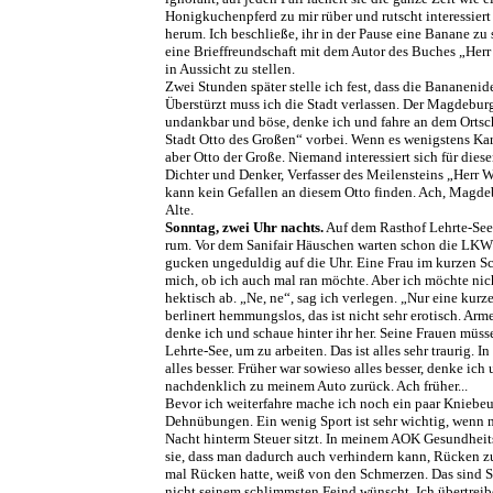
Honigkuchenpferd zu mir rüber und rutscht interessiert
herum. Ich beschließe, ihr in der Pause eine Banane zu
eine Brieffreundschaft mit dem Autor des Buches „Herr
in Aussicht zu stellen.
Zwei Stunden später stelle ich fest, dass die Bananenide
Überstürzt muss ich die Stadt verlassen. Der Magdeburge
undankbar und böse, denke ich und fahre an dem Orts
Stadt Otto des Großen“ vorbei. Wenn es wenigstens Kar
aber Otto der Große. Niemand interessiert sich für diese
Dichter und Denker, Verfasser des Meilensteins „Herr W
kann kein Gefallen an diesem Otto finden. Ach, Magdeb
Alte.
Sonntag, zwei Uhr nachts.
Auf dem Rasthof Lehrte-See 
rum. Vor dem Sanifair Häuschen warten schon die LKW
gucken ungeduldig auf die Uhr. Eine Frau im kurzen Sc
mich, ob ich auch mal ran möchte. Aber ich möchte nich
hektisch ab. „Ne, ne“, sag ich verlegen. „Nur eine kurz
berlinert hemmungslos, das ist nicht sehr erotisch. Arm
denke ich und schaue hinter ihr her. Seine Frauen müss
Lehrte-See, um zu arbeiten. Das ist alles sehr traurig. 
alles besser. Früher war sowieso alles besser, denke ich
nachdenklich zu meinem Auto zurück. Ach früher...
Bevor ich weiterfahre mache ich noch ein paar Kniebe
Dehnübungen. Ein wenig Sport ist sehr wichtig, wenn 
Nacht hinterm Steuer sitzt. In meinem AOK Gesundhei
sie, dass man dadurch auch verhindern kann, Rücken
mal Rücken hatte, weiß von den Schmerzen. Das sind 
nicht seinem schlimmsten Feind wünscht. Ich übertreib